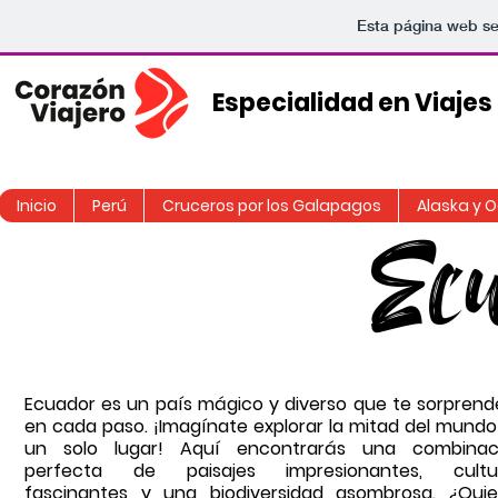
Esta página web se
Especialidad en Viajes
Ec
Inicio
Perú
Cruceros por los Galapagos
Alaska y 
Ecuador es un país mágico y diverso que te sorprend
en cada paso. ¡Imagínate explorar la mitad del mundo
un solo lugar! Aquí encontrarás una combinac
perfecta de paisajes impresionantes, cultu
fascinantes y una biodiversidad asombrosa. ¿Quie